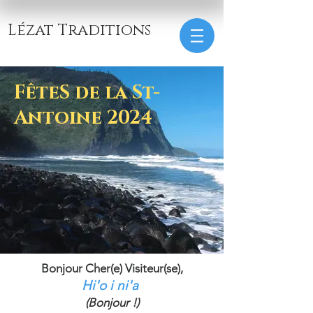
Lézat Traditions
FêteS de la St-
Antoine 2024
Bonjour Cher(e) Visiteur(se),
Hi'o i ni'a
(Bonjour !)